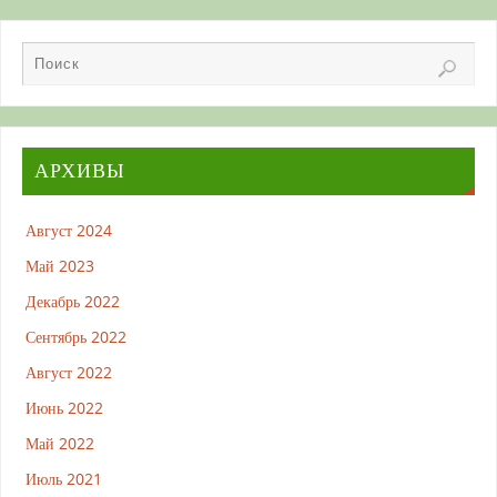
т
с
я
в
н
о
в
о
м
о
к
н
е
АРХИВЫ
)
Август 2024
Май 2023
Декабрь 2022
Сентябрь 2022
Август 2022
Июнь 2022
Май 2022
Июль 2021