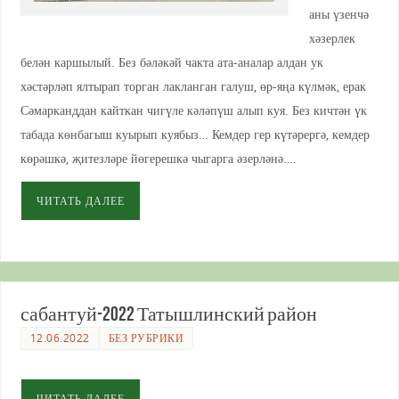
аны үзенчә
хәзерлек
белән каршылый. Без бәләкәй чакта ата-аналар алдан ук
хәстәрләп ялтырап торган лакланган галуш, өр-яңа күлмәк, ерак
Сәмарканддан кайткан чигүле кәләпүш алып куя. Без кичтән үк
табада көнбагыш куырып куябыз… Кемдер гер күтәрергә, кемдер
көрәшкә, җитезләре йөгерешкә чыгарга әзерләнә….
ЧИТАТЬ ДАЛЕЕ
сабантуй-2022 Татышлинский район
12.06.2022
БЕЗ РУБРИКИ
ЧИТАТЬ ДАЛЕЕ