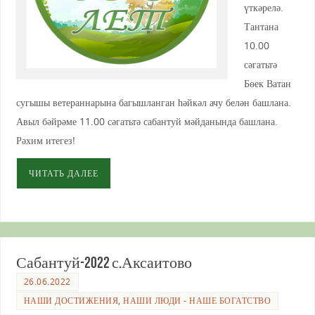
үткәрелә.
Тантана
10.00
сәгатьтә
Бөек Ватан
сугышы ветераннарына багышланган һәйкәл ачу белән башлана.
Авыл бәйрәме 11.00 сәгатьтә сабантуй мәйданында башлана.
Рәхим итегез!
ЧИТАТЬ ДАЛЕЕ
Сабантуй-2022 с.Аксаитово
26.06.2022
НАШИ ДОСТИЖЕНИЯ
,
НАШИ ЛЮДИ - НАШЕ БОГАТСТВО