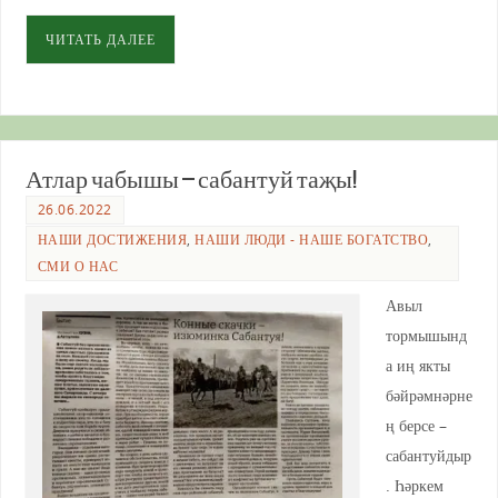
ЧИТАТЬ ДАЛЕЕ
Атлар чабышы – сабантуй таҗы!
26.06.2022
НАШИ ДОСТИЖЕНИЯ
,
НАШИ ЛЮДИ - НАШЕ БОГАТСТВО
,
СМИ О НАС
Авыл
тормышынд
а иң якты
бәйрәмнәрне
ң берсе –
сабантуйдыр
. Һәркем