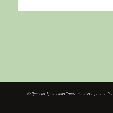
о
(
м
к
о
о
о
м
О
о
н
м
м
м
о
т
к
е
о
о
о
к
к
н
)
к
к
к
н
р
е
н
н
н
е
ы
)
е
е
е
)
в
)
)
)
а
е
т
с
я
в
н
о
в
о
м
о
к
н
е
)
© Деревня Артаулово Татышлинского района Рес