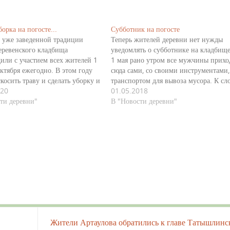
орка на погосте...
Субботник на погосте
 уже заведенной традиции
Теперь жителей деревни нет нужды
еревенского кладбища
уведомлять о субботнике на кладбище
или с участием всех жителей 1
1 мая рано утром все мужчины прихо
октября ежегодно. В этом году
сюда сами, со своими инструментами,
косить траву и сделать уборку и
транспортом для вывоза мусора. К сл
 июня 2020 г. все жители
020
сказать, мусора не так и много. Пото
01.05.2018
Артаулово собрались на
ти деревни"
что, осенью, тоже традиционно,
В "Новости деревни"
 - с косами, бензотриммерами,
проводится субботник по уборке
техникой для вывоза
кладбища и прилегающей территории
ой…
Вот такая…
Жители Артаулова обратились к главе Татышлинс